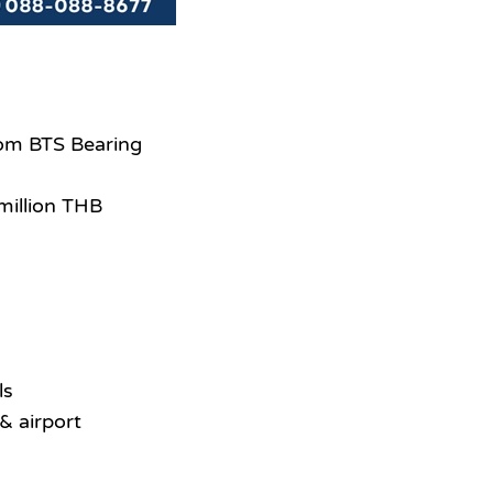
om BTS Bearing
million THB
ls
& airport