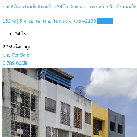
ขายที่ดิน พร้อมสิ่งปลูกสร้าง 34 ไร่ วังสะพุง จ.เลย หน้ากว้างติดถน
162 หมู่ 5 ต. เขาหลวง อ. วังสะพุง จ. เลย 42130
Details
34
ไร่
22 ชั่วโมง ago
ขาย For Sale
6,789,000฿