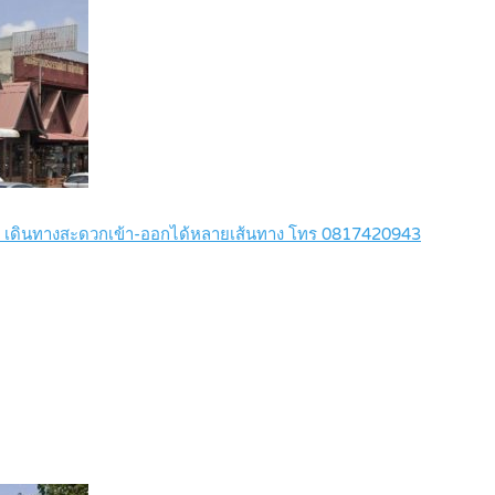
ิน เดินทางสะดวกเข้า-ออกได้หลายเส้นทาง โทร 0817420943