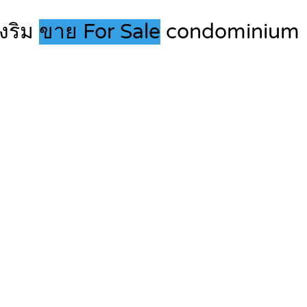
องริม
ขาย For Sale
condominium