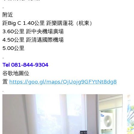
.
附近
距Big C 1.40公里 距樂購蓮花（杭東）
3.60公里 距中央機場廣場
4.50公里 距清邁國際機場
5.00公里
.
Tel 081-844-9304
谷歌地圖位
置
https://goo.gl/maps/QjUojg9GFYtNt8dg8
.