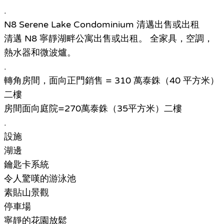
.
N8 Serene Lake Condominium 清邁出售或出租
清邁 N8 寧靜湖畔公寓出售或出租。 全家具，空調，
熱水器和微波爐。
.
轉角房間，面向正門銷售 = 310 萬泰銖（40 平方米）
二樓
房間面向庭院=270萬泰銖（35平方米）二樓
.
設施
湖邊
鑰匙卡系統
令人驚嘆的游泳池
素貼山景觀
停車場
寧靜的花園放鬆