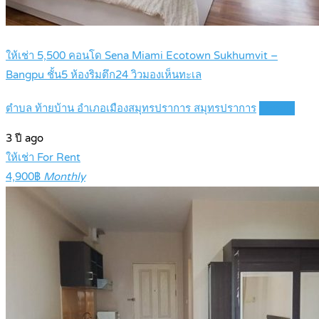
ให้เช่า 5,500 คอนโด Sena Miami Ecotown Sukhumvit –
Bangpu ชั้น5 ห้องริมตึก24 วิวมองเห็นทะเล
ตำบล ท้ายบ้าน อำเภอเมืองสมุทรปราการ สมุทรปราการ
Details
3 ปี ago
ให้เช่า For Rent
4,900฿
Monthly