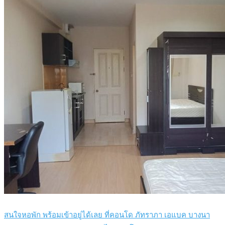
สนใจหอพัก พร้อมเข้าอยู่ได้เลย ที่คอนโด ภัทราภา เอแบค บางนา