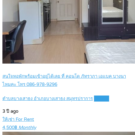
สนใจหอพักพร้อมเข้าอยู่ได้เลย ที่ คอนโด ภัทราภา เอแบค บางนา
ไหมคะ โทร 086-978-9296
ตำบลบางเสาธง อำเภอบางเสาธง สมุทรปราการ
Details
3 ปี ago
ให้เช่า For Rent
4,500฿
Monthly