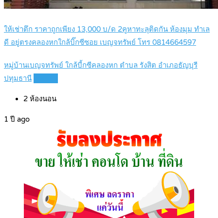
ให้เช่าตึก ราคาถูกเพียง 13,000 บ/ด 2คูหาทะลุติดกัน ห้องมุม ทำเล
ดี อยู่ตรงคลองหกใกล้บิ๊กซีซอย เบญจทรัพย์ โทร 0814664597
หมู่บ้านเบญจทรัพย์ ใกล้บี้กซีคลองหก ตำบล รังสิต อำเภอธัญบุรี
ปทุมธานี
Details
2
ห้องนอน
1 ปี ago