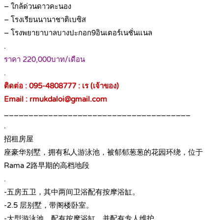
– ใกล้ด่วนดาวคะนอง
– โรงเรียนนานาชาติเบซิส
– โรงพยายาบาลบางปะกอก9อินเตอร์เนชั่นแนล
.
ราคา 220,000บาท/เดือน
.
ติดต่อ : 095-4808777 : เร (เจ้าของ)
Email : rmukdaloi@gmail.com
______________________________________
.
招租房屋
座豪华别墅，拥有私人游泳池，被郁郁葱葱的花园环绕，位于
Rama 2路早期的高档地段
.
-五房五卫，其中两间卫浴配有按摩浴缸。
-2.5 层别墅，带阁楼卧室。
-大型游泳池，配有按摩浴缸，并配有专人维护