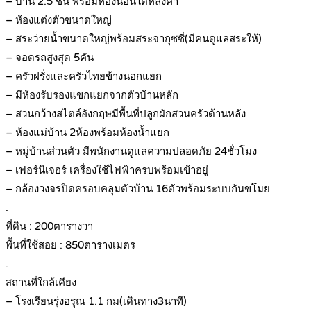
– บ้าน 2.5 ชั้น พร้อมห้องนอนใต้หลังคา
– ห้องแต่งตัวขนาดใหญ่
– สระว่ายน้ำขนาดใหญ่พร้อมสระจากุซซี่(มีคนดูแลสระให้)
– จอดรถสูงสุด 5คัน
– ครัวฝรั่งและครัวไทยข้างนอกแยก
– มีห้องรับรองแขกแยกจากตัวบ้านหลัก
– สวนกว้างสไตล์อังกฤษมีพื้นที่ปลูกผักสวนครัวด้านหลัง
– ห้องแม่บ้าน 2ห้องพร้อมห้องน้ำแยก
– หมู่บ้านส่วนตัว มีพนักงานดูแลความปลอดภัย 24ชั่วโมง
– เฟอร์นิเจอร์ เครื่องใช้ไฟฟ้าครบพร้อมเข้าอยู่
– กล้องวงจรปิดครอบคลุมตัวบ้าน 16ตัวพร้อมระบบกันขโมย
.
ที่ดิน : 200ตารางวา
พื้นที่ใช้สอย : 850ตารางเมตร
.
สถานที่ใกล้เคียง
– โรงเรียนรุ่งอรุณ 1.1 กม(เดินทาง3นาที)