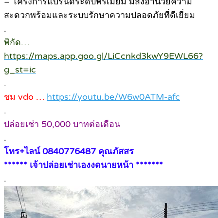
– โครงการแบรนด์ระดับพรีเมี่ยม มีสิ่งอำนวยความ
สะดวกพร้อมและระบบรักษาความปลอดภัยที่ดีเยี่ยม
.
พิกัด…
https://maps.app.goo.gl/LiCcnkd3kwY9EWL66?
g_st=ic
.
ชม vdo …
https://youtu.be/W6w0ATM-afc
.
ปล่อยเช่า 50,000 บาทต่อเดือน
.
โทร+ไลน์ 0840776487 คุณภัสสร
****** เจ้าปล่อยเช่าเองงดนายหน้า *******
.