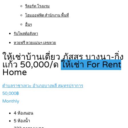
รีสอร์ท โรงแรม
โฮมออฟฟิต สำนักงาน พื้นที่
อื่นๆ
รับโพสต์อสังหา
หวยฟรี หวยแม่นๆ เลขหวย
ให้เช่าบ้านเดี่ยว ภัสสร บางนา-กิ่ง
แก้ว 50,000/ด
ให้เช่า For Rent
Home
ตำบลราชาเทวะ อำเภอบางพลี สมุทรปราการ
50,000฿
Monthly
4
ห้องนอน
5
ห้องน้ำ