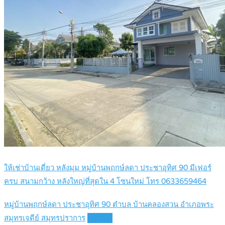
ให้เช่าบ้านเดี่ยว หลังมุม หมู่บ้านพฤกษ์ลดา ประชาอุทิศ 90 มีเฟอร์
ครบ สนามกว้าง หลังใหญ่ที่สุดใน 4 โซนใหม่ โทร 0633659464
หมู่บ้านพฤกษ์ลดา ประชาอุทิศ 90 ตำบล บ้านคลองสวน อำเภอพระ
สมุทรเจดีย์ สมุทรปราการ
Details