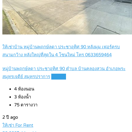
ให้เช่าบ้าน หมู่บ้านพฤกษ์ลดา ประชาอุทิศ 90 หลังมุม เฟอร์ครบ
สนามกว้าง หลังใหญ่ที่สุดใน 4 โซนใหม่ โทร 0633659464
หมู่บ้านพฤกษ์ลดา ประชาอุทิศ 90 ตำบล บ้านคลองสวน อำเภอพระ
สมุทรเจดีย์ สมุทรปราการ
Details
4
ห้องนอน
3
ห้องน้ำ
75
ตารางวา
2 ปี ago
ให้เช่า For Rent