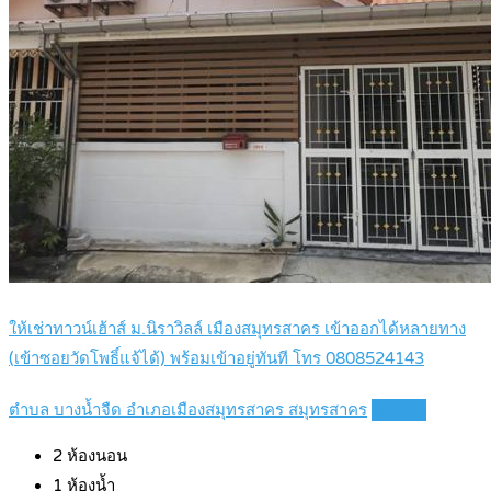
ให้เช่าทาวน์เฮ้าส์ ม.นิราวิลล์ เมืองสมุทรสาคร เข้าออกได้หลายทาง
(เข้าซอยวัดโพธิ์แจ้ได้) พร้อมเข้าอยู่ทันที โทร 0808524143
ตำบล บางน้ำจืด อำเภอเมืองสมุทรสาคร สมุทรสาคร
Details
2
ห้องนอน
1
ห้องน้ำ