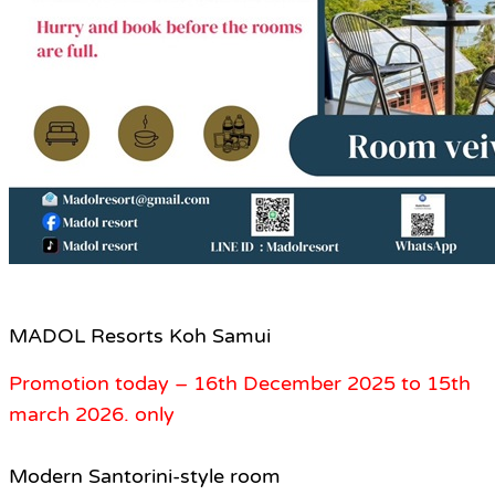
MADOL Resorts Koh Samui
Promotion today – 16th December 2025 to 15th
march 2026. only
Modern Santorini-style room