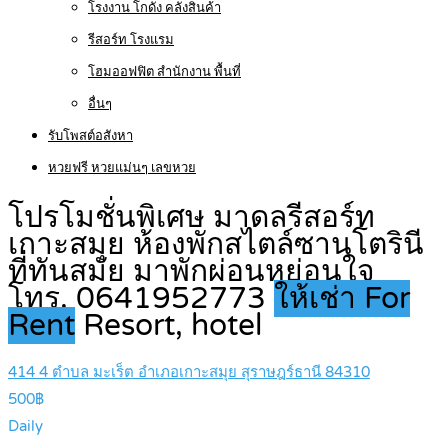
โรงงาน โกดัง คลังสินค้า
รีสอร์ท โรงแรม
โฮมออฟฟิต สำนักงาน พื้นที่
อื่นๆ
รับโพสต์อสังหา
หวยฟรี หวยแม่นๆ เลขหวย
โปรโมชั่นพิเศษ มาดลรีสอร์ท
เกาะสมุย ห้องพักสไตล์ซานโตรินี
ที่ทันสมัย มาพักผ่อนหย่อนใจ
โทร. 0641952773
ให้เช่า For
Rent
Resort, hotel
414 4 ตำบล มะเร็ต อำเภอเกาะสมุย สุราษฎร์ธานี 84310
500฿
Daily