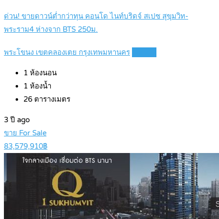
ด่วน! ขายดาวน์ต่ำกว่าทุน คอนโด ไนท์บริดจ์ สเปซ สุขุมวิท-
พระราม4 ห่างจาก BTS 250ม.
พระโขนง เขตคลองเตย กรุงเทพมหานคร
Details
1
ห้องนอน
1
ห้องน้ำ
26
ตารางเมตร
3 ปี ago
ขาย For Sale
83,579,910฿