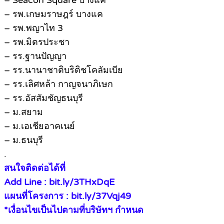
– Seacon Square บางแค
– รพ.เกษมราษฎร์ บางแค
– รพ.พญาไท 3
– รพ.มิตรประชา
– รร.ฐานปัญญา
– รร.นานาชาติบริติชโคลัมเบีย
– รร.เลิศหล้า กาญจนาภิเษก
– รร.อัสสัมชัญธนบุรี
– ม.สยาม
– ม.เอเชียอาคเนย์
– ม.ธนบุรี
.
สนใจติดต่อได้ที่
Add Line : bit.ly/3THxDqE
แผนที่โครงการ : bit.ly/37Vqj49
*เงื่อนไขเป็นไปตามที่บริษัทฯ กำหนด