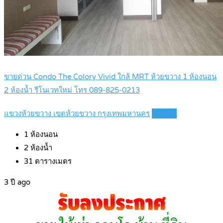
ขายด่วน Condo The Colory Vivid ใกล้ MRT ห้วยขวาง 1 ห้องนอน
2 ห้องน้ำ รีโนเวทใหม่ โทร 089-825-0213
แขวงห้วยขวาง เขตห้วยขวาง กรุงเทพมหานคร
Details
1
ห้องนอน
2
ห้องน้ำ
31
ตารางเมตร
3 ปี ago