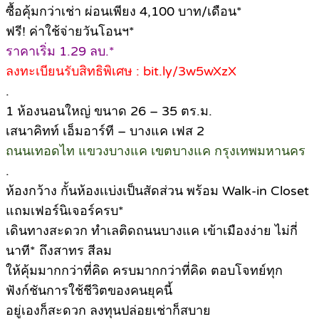
ซื้อคุ้มกว่าเช่า ผ่อนเพียง 4,100 บาท/เดือน*
ฟรี! ค่าใช้จ่ายวันโอนฯ*
ราคาเริ่ม 1.29 ลบ.*
ลงทะเบียนรับสิทธิพิเศษ : bit.ly/3w5wXzX
.
1 ห้องนอนใหญ่ ขนาด 26 – 35 ตร.ม.
เสนาคิทท์ เอ็มอาร์ที – บางแค เฟส 2
ถนนเทอดไท แขวงบางแค เขตบางแค กรุงเทพมหานคร
.
ห้องกว้าง กั้นห้องเเบ่งเป็นสัดส่วน พร้อม Walk-in Closet
แถมเฟอร์นิเจอร์ครบ*
เดินทางสะดวก ทำเลติดถนนบางแค เข้าเมืองง่าย ไม่กี่
นาที* ถึงสาทร สีลม
ให้คุ้มมากกว่าที่คิด ครบมากกว่าที่คิด ตอบโจทย์ทุก
ฟังก์ชันการใช้ชีวิตของคนยุคนี้
อยู่เองก็สะดวก ลงทุนปล่อยเช่าก็สบาย