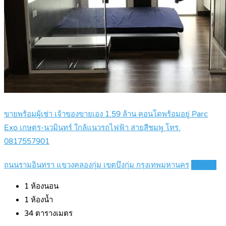
ขายพร้อมผู้เช่า เจ้าของขายเอง 1.59 ล้าน คอนโดพร้อมอยู่ Parc
Exo เกษตร-นวมินทร์ ใกล้แนวรถไฟฟ้า สายสีชมพู โทร.
0817557901
ถนนรามอินทรา แขวงคลองกุ่ม เขตบึงกุ่ม กรุงเทพมหานคร
Details
1
ห้องนอน
1
ห้องน้ำ
34
ตารางเมตร