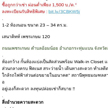
ซื้อถูกกว่าเช่า ผ่อนต่ำเพียง 1,500 บ./ด.*
ลงทะเบียนรับสิทธิพิเศษ :
bit.ly/3CBKW5j
.
1-2 ห้องนอน ขนาด 23 – 34 ตร.ม.
เสนาคิทท์ เพชรเกษม 120
ถนนเพชรเกษม ตำบลอ้อมน้อย อำเภอกระทุ่มแบน จังหวั
.
ห้องกว้าง กั้นห้องเเบ่งเป็นสัดส่วนพร้อม Walk-in Closet 
ส่วนกลางครบ ฟิตเนส สระว่ายน้ำ เดินทางสะดวก ทำเลติด
ใกล้รถไฟฟ้าส่วนต่อขยายในอนาคต* สถานีพุทธมณฑลส
อ
อยู่เองก็สะดวก ลงทุนปล่อยเช่าก็สบาย ‼
.
สิ่งอำนวยความสะดวก