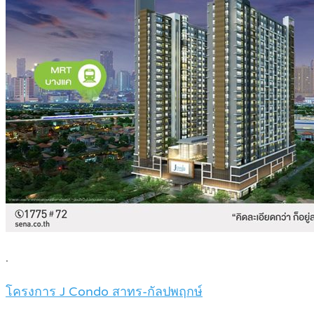
.
โครงการ J Condo สาทร-กัลปพฤกษ์