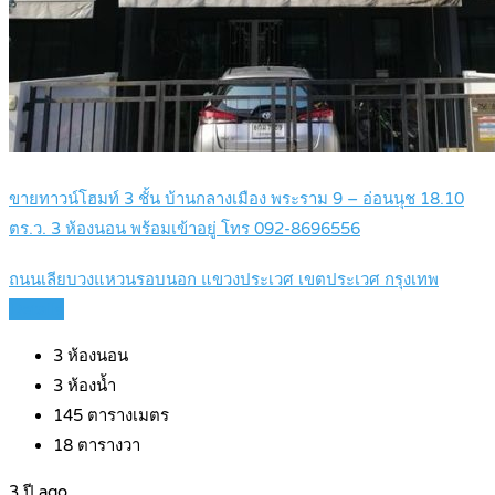
ขายทาวน์โฮมท์ 3 ชั้น บ้านกลางเมือง พระราม 9 – อ่อนนุช 18.10
ตร.ว. 3 ห้องนอน พร้อมเข้าอยู่ โทร 092-8696556
ถนนเลียบวงแหวนรอบนอก แขวงประเวศ เขตประเวศ กรุงเทพ
Details
3
ห้องนอน
3
ห้องน้ำ
145
ตารางเมตร
18
ตารางวา
3 ปี ago