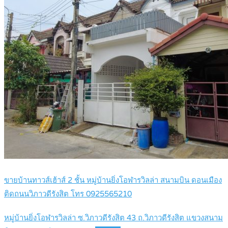
ขายบ้านทาวส์เฮ้าส์ 2 ชั้น หมู่บ้านยิ่งโอฬารวิลล่า สนามบิน ดอนเมือง
ติดถนนวิภาวดีรังสิต โทร 0925565210
หมู่บ้านยิ่งโอฬารวิลล่า ซ.วิภาวดีรังสิต 43 ถ.วิภาวดีรังสิต แขวงสนาม