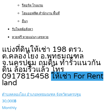
รีสอร์ท โรงแรม
โฮมออฟฟิต สำนักงาน พื้นที่
อื่นๆ
รับโพสต์อสังหา
หวยฟรี หวยแม่นๆ เลขหวย
แบ่งที่ดินให้เช่า 198 ตรว.
ต.คลองโยง อ.พุทธมณฑล
จ.นครปฐม ถมดิน ทำรั้วแนวกัน
ดิน ล้อมรั้วแล้ว โทร
0917815458
ให้เช่า For Rent
land
ตำบลคลองโยง อำเภอพุทธมณฑล จังหวัดนครปฐม
30,000฿
Monthly