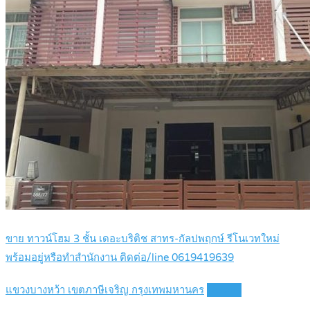
ขาย ทาวน์โฮม 3 ชั้น เดอะบริติช สาทร-กัลปพฤกษ์ รีโนเวทใหม่
พร้อมอยู่หรือทำสำนักงาน ติดต่อ/line 0619419639
แขวงบางหว้า เขตภาษีเจริญ กรุงเทพมหานคร
Details