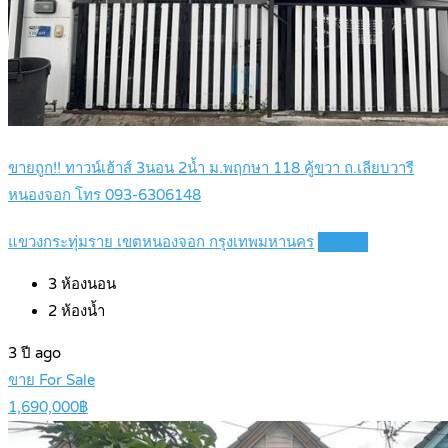
ขายถูก!! ทาวน์เฮ้าส์ 3นอน 2น้ำ ม.พฤกษา 118 คู้ขวา ถ.เลียบวารี
หนองจอก โทร 093-6306148
แขวงกระทุ่มราย เขตหนองจอก กรุงเทพมหานคร
Details
3
ห้องนอน
2
ห้องน้ำ
3 ปี ago
ขาย For Sale
1,690,000฿