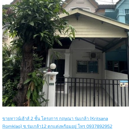
ขายทาวน์เฮ้าส์ 2 ชั้น โครงการ กฤษณา ร่มเกล้า (Kritsana
Romklao) ซ.ร่มเกล้า12 ตกแต่งพร้อมอยู่ โทร 0937892952