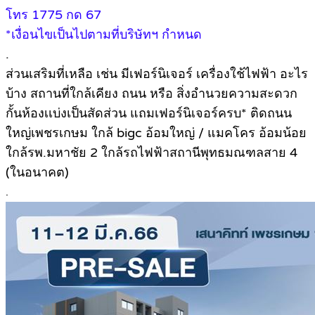
โทร 1775 กด 67
*เงื่อนไขเป็นไปตามที่บริษัทฯ กำหนด
.
ส่วนเสริมที่เหลือ เช่น มีเฟอร์นิเจอร์ เครื่องใช้ไฟฟ้า อะไร
บ้าง สถานที่ใกล้เคียง ถนน หรือ สิ่งอำนวยความสะดวก
กั้นห้องเเบ่งเป็นสัดส่วน แถมเฟอร์นิเจอร์ครบ* ติดถนน
ใหญ่เพชรเกษม ใกล้ bigc อ้อมใหญ่ / แมคโคร อ้อมน้อย
ใกล้รพ.มหาชัย 2 ใกล้รถไฟฟ้าสถานีพุทธมณฑลสาย 4
(ในอนาคต)
.