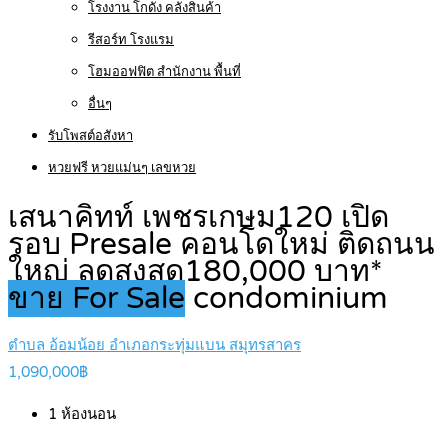
โรงงาน โกดัง คลังสินค้า
รีสอร์ท โรงแรม
โฮมออฟฟิต สำนักงาน พื้นที่
อื่นๆ
รับโพสต์อสังหา
หวยฟรี หวยแม่นๆ เลขหวย
เสนาคิทท์ เพชรเกษม120 เปิด
รอบ Presale คอนโดใหม่ ติดถนน
ใหญ่ ลดสูงสุด180,000 บาท*
ขาย For Sale
condominium
ตำบล อ้อมน้อย อำเภอกระทุ่มแบน สมุทรสาคร
1,090,000฿
1
ห้องนอน