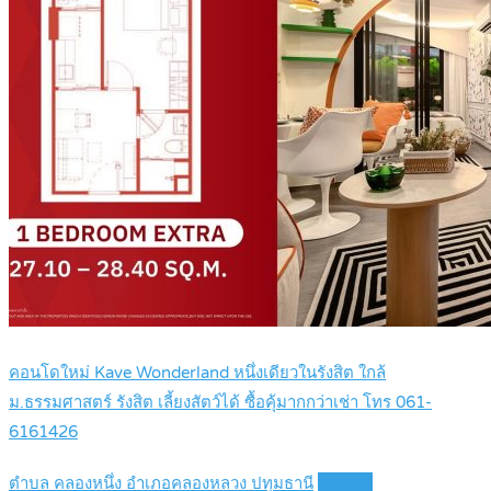
คอนโดใหม่ Kave Wonderland หนึ่งเดียวในรังสิต ใกล้
ม.ธรรมศาสตร์ รังสิต เลี้ยงสัตว์ได้ ซื้อคุ้มากกว่าเช่า โทร 061-
6161426
ตำบล คลองหนึ่ง อำเภอคลองหลวง ปทุมธานี
Details