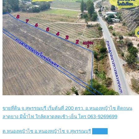
ขายที่ดิน จ.สุพรรณบุรี เริ่มต้นที่ 200 ตรว. อ.หนองหญ้าไซ ติดถนน
ลาดยาง มีน้ำไฟ ใกล้ตลาดสดเช้า-เย็น โทร 063-9269699
ต.หนองหญ้าไซ อ.หนองหญ้าไซ จ.สุพรรณบุรี
Details