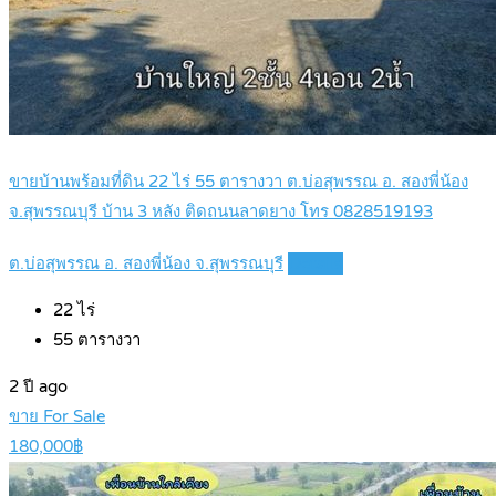
ขายบ้านพร้อมที่ดิน 22 ไร่ 55 ตารางวา ต.บ่อสุพรรณ อ. สองพี่น้อง
จ.สุพรรณบุรี บ้าน 3 หลัง ติดถนนลาดยาง โทร 0828519193
ต.บ่อสุพรรณ อ. สองพี่น้อง จ.สุพรรณบุรี
Details
22
ไร่
55
ตารางวา
2 ปี ago
ขาย For Sale
180,000฿