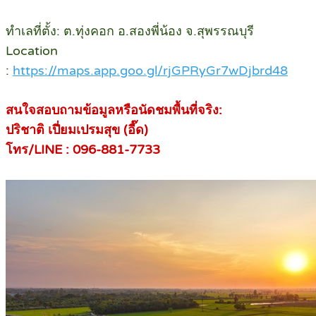
ทำเลที่ตั้ง: ต.ทุ่งคอก อ.สองพี่น้อง จ.สุพรรณบุรี
Location
:
https://maps.app.goo.gl/rjGPRyGr7wDjbrd48
สนใจสอบถามข้อมูลหรือนัดชมพื้นที่จริง:
ปริชาติ เปี่ยมเปรมสุข (อี๊ด)
โทร/LINE : 096-881-7733