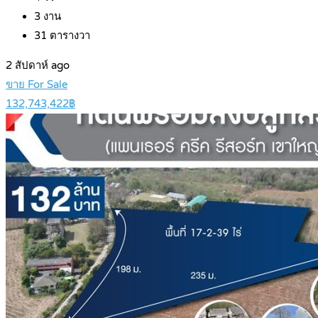
3
งาน
31
ตารางวา
2 สัปดาห์ ago
ขาย For Sale
132,743,422฿