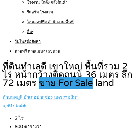
โรงงาน โกดัง คลังสินค้า
รีสอร์ท โรงแรม
โฮมออฟฟิต สำนักงาน พื้นที่
อื่นๆ
รับโพสต์อสังหา
หวยฟรี หวยแม่นๆ เลขหวย
ที่ดินทำเลดี เขาใหญ่ พื้นที่รวม 2
ไร่ หน้ากว้างติดถนน 36 เมตร ลึก
72 เมตร
ขาย For Sale
land
ตำบลหมูสี อำเภอปากช่อง นครราชสีมา
5,907,665฿
2
ไร่
800
ตารางวา