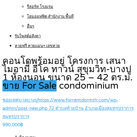
รีสอร์ท โรงแรม
โฮมออฟฟิต สำนักงาน พื้นที่
อื่นๆ
รับโพสต์อสังหา
หวยฟรี หวยแม่นๆ เลขหวย
คอนโดพร้อมอยู่ โครงการ เสนา
ไมอามี่ อีโค ทาวน์ สุขุมวิท-บางปู
1 ห้องนอน ขนาด 25 – 42 ตร.ม.
ขาย For Sale
condominium
ซอยเทศบาลบางปูhttps://www.forrentdormth.com/wp-
admin/post-new.php 72 ตำบลท้ายบ้าน อำเภอเมืองสมุทรปราการ
สมุทรปราการ
990,000฿