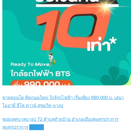
ขายคอนโด ติดถนนใหญ่ ใกล้รถไฟฟ้า เริ่มเพียง 990,000 บ. เสนา
ไมอามี่ อีโค ทาวน์ สุขุมวิท-บางปู
ซอยเทศบาลบางปู 72 ตำบลท้ายบ้าน อำเภอเมืองสมุทรปราการ
สมุทรปราการ
Details