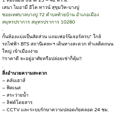
1 ห้องนอน ขนาด 25 – 42 ตร.ม.
เสนา ไมอามี่ อีโค ทาวน์ สุขุมวิท-บางปู
ซอยเทศบาลบางปู 72 ตำบลท้ายบ้าน อำเภอเมือง
สมุทรปราการ สมุทรปราการ 10280
.
กั้นห้องเเบ่งเป็นสัดส่วน แถมเฟอร์นิเจอร์ครบ* ใกล้
รถไฟฟ้า BTS สถานีเคหะฯ เดินทางสะดวก ทำเลติดถนน
ใหญ่ เข้าเมืองง่าย
‼ราคาดี จะอยู่อาศัยหรือปล่อยเช่าก็คุ้ม‼
.
สิ่งอำนวยความสะดวก
– คลับเฮาส์
– ฟิตเนส
– สระว่ายน้ำ
– ลิฟต์โดยสาร
– CCTV และระบบรักษาความปลอดภัยตลอด 24 ชม.