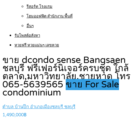
รีสอร์ท โรงแรม
โฮมออฟฟิต สำนักงาน พื้นที่
อื่นๆ
รับโพสต์อสังหา
หวยฟรี หวยแม่นๆ เลขหวย
ขาย dcondo sense Bangsaen
ชลบุรี ฟรีเฟอร์นิเจอร์ครบชุด ใกล้
ตลาด,มหาวิทยาลัย,ชายหาด โทร
065-5639565
ขาย For Sale
condominium
ตำบล บ้านปึก อำเภอเมืองชลบุรี ชลบุรี
1,490,000฿