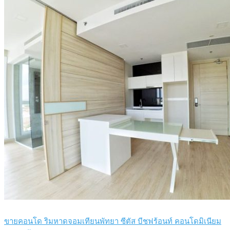
ขายคอนโด ริมหาดจอมเทียนพัทยา ซีตัส บีชฟร้อนท์ คอนโดมิเนียม