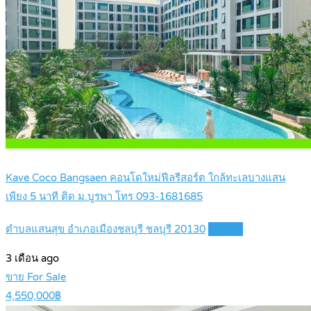
Kave Coco Bangsaen คอนโดใหม่ฟีลรีสอร์ต ใกล้ทะเลบางแสน
เพียง 5 นาที ติด ม.บูรพา โทร 093-1681685
ตำบลแสนสุข อำเภอเมืองชลบุรี ชลบุรี 20130
Details
3 เดือน ago
ขาย For Sale
4,550,000฿