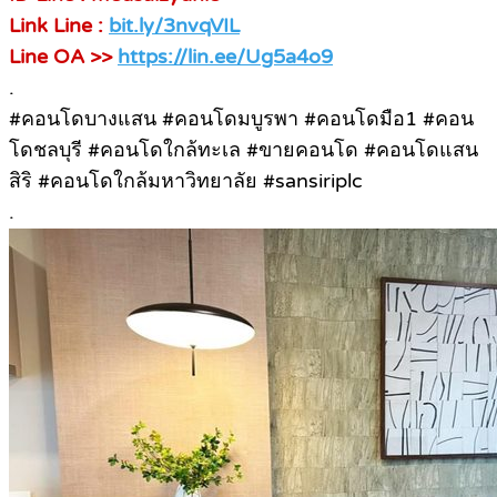
Link Line :
bit.ly/3nvqVIL
Line OA >>
https://lin.ee/Ug5a4o9
.
#คอนโดบางแสน #คอนโดมบูรพา #คอนโดมือ1 #คอน
โดชลบุรี #คอนโดใกล้ทะเล #ขายคอนโด #คอนโดแสน
สิริ #คอนโดใกล้มหาวิทยาลัย #sansiriplc
.