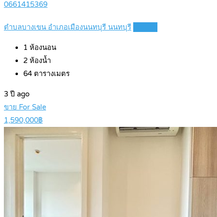
0661415369
ตำบลบางเขน อำเภอเมืองนนทบุรี นนทบุรี
Details
1
ห้องนอน
2
ห้องน้ำ
64
ตารางเมตร
3 ปี ago
ขาย For Sale
1,590,000฿