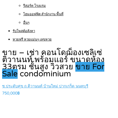
รีสอร์ท โรงแรม
โฮมออฟฟิต สำนักงาน พื้นที่
อื่นๆ
รับโพสต์อสังหา
หวยฟรี หวยแม่นๆ เลขหวย
ขาย – เช่า คอนโดฌ็องเซลิเซ่
ติวานนท์ พร้อมแอร์ ขนาดห้อง
33ตรม ชั้นสูง วิวสวย
ขาย For
Sale
condominium
ซ.ประดับศุข ถ.ติวานนท์ บ้านใหม่ ปากเกร็ด นนทบุรี
750,000฿