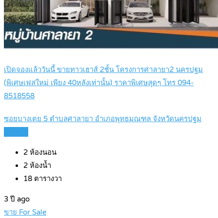
เปิดจองแล้ววันนี้ ขายทาวเฮาส์ 2ชั้น โครงการศาลายา2 นครปฐม
(พิเศษเฟสใหม่ เพียง 40หลังเท่านั้น) ราคาพิเศษสุดๆ โทร 094-
8518558
ซอยบางเตย 5 ตำบลศาลายา อำเภอพุทธมณฑล จังหวัดนครปฐม
Details
2
ห้องนอน
2
ห้องน้ำ
18
ตารางวา
3 ปี ago
ขาย For Sale