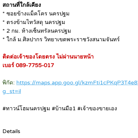
สถานที่ใกล้เคียง
* ซอยข้างแม็คโคร นครปฐม
* ตรงข้ามไทวัสดุ นครปฐม
* 2 กม. ห้างเซ็นทรัลนครปฐม
* ใกล้ ม.ศิลปากร วิทยาเขตพระราชวังสนามจันทร์
ติดต่อเจ้าของโดยตรง ไม่ผ่านนายหน้า
เบอร์ 089-7755-017
พิกัด:
https://maps.app.goo.gl/kzmFti1cPKqP3T4e8
g_st=il
#ทาวน์โฮมนครปฐม #บ้านมือ1 #เจ้าของขายเอง
Details