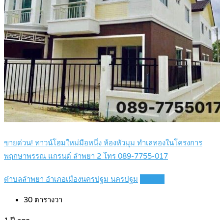
ขายด่วน! ทาวน์โฮมใหม่มือหนึ่ง ห้องหัวมุม ทำเลทองในโครงการ
พฤกษาพรรณ แกรนด์ ลำพยา 2 โทร 089-7755-017
ตำบลลำพยา อำเภอเมืองนครปฐม นครปฐม
Details
30
ตารางวา