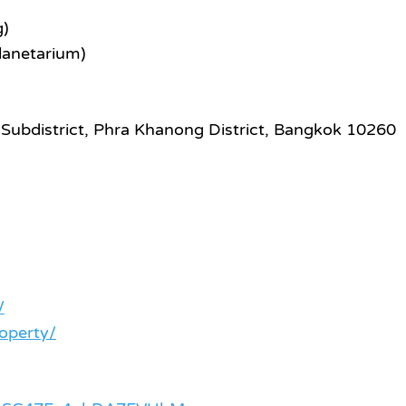
g)
lanetarium)
Subdistrict, Phra Khanong District, Bangkok 10260
/
operty/