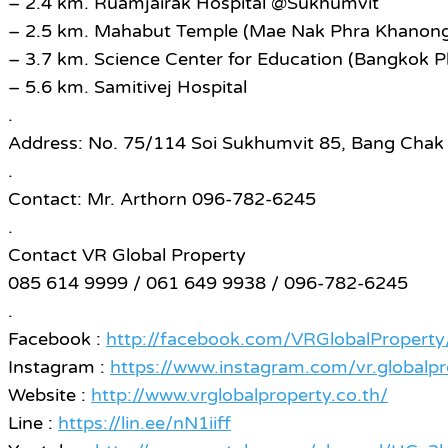
– 2.4 km. Ruamjairak Hospital @Sukhumvit
– 2.5 km. Mahabut Temple (Mae Nak Phra Khanon
– 3.7 km. Science Center for Education (Bangkok P
– 5.6 km. Samitivej Hospital
.
Address: No. 75/114 Soi Sukhumvit 85, Bang Chak 
.
Contact: Mr. Arthorn 096-782-6245
.
Contact VR Global Property
085 614 9999 / 061 649 9938 / 096-782-6245
.
Facebook :
http://facebook.com/VRGlobalProperty
Instagram :
https://www.instagram.com/vr.globalpr
Website :
http://www.vrglobalproperty.co.th/
Line :
https://lin.ee/nN1iiff