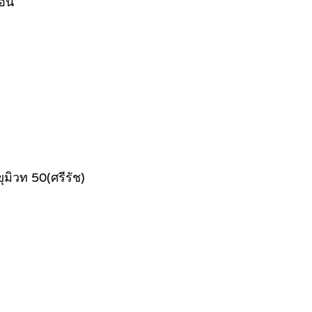
อิน
มิวท 50(ศรีรัช)