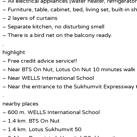
– All electrical appliances (water heater, refrigerat
– Furniture, table, cabinet, bed, living set, built-in 
– 2 layers of curtains
– Separate kitchen, no disturbing smell
– There is a bird net on the balcony ready.
.
highlight
– Free credit advice service!!
– Near BTS On Nut, Lotus On Nut 10 minutes walk
– Near WELLS International School
– Near the entrance to the Sukhumvit Expressway 
.
nearby places
– 600 m. WELLS International School
– 1.4 km. BTS On Nut
– 1.4 km. Lotus Sukhumvit 50