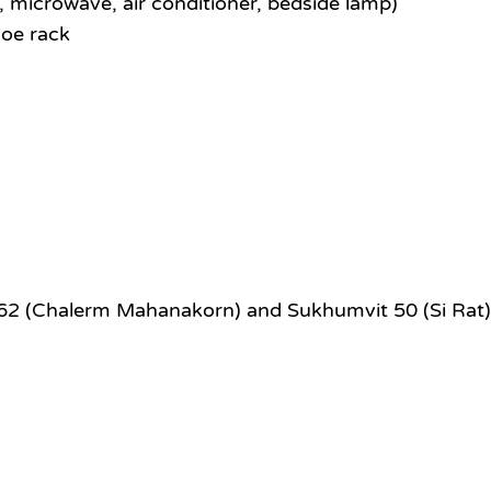
or, microwave, air conditioner, bedside lamp)
shoe rack
62 (Chalerm Mahanakorn) and Sukhumvit 50 (Si Rat)