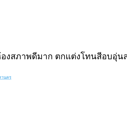
ช ห้องสภาพดีมาก ตกแต่งโทนสีอบอุ
มหานคร