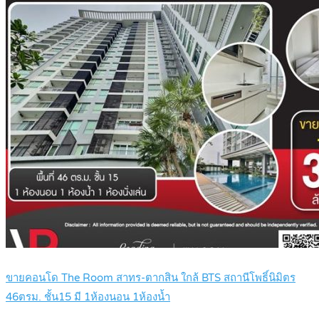
ขายคอนโด The Room สาทร-ตากสิน ใกล้ BTS สถานีโพธิ์นิมิตร
46ตรม. ชั้น15 มี 1ห้องนอน 1ห้องน้ำ