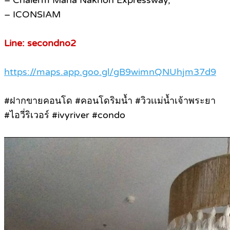
– Chalerm Maha Nakhon Expressway,
– ICONSIAM
Line: secondno2
https://maps.app.goo.gl/gB9wimnQNUhjm37d9
#ฝากขายคอนโด #คอนโดริมน้ำ #วิวเเม่น้ำเจ้าพระยา
#ไอวี่ริเวอร์ #ivyriver #condo