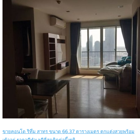
ขายคอนโด ริทึ่ม สาทร ขนาด 66.37 ตารางเมตร ตกแต่งสวยพร้อม