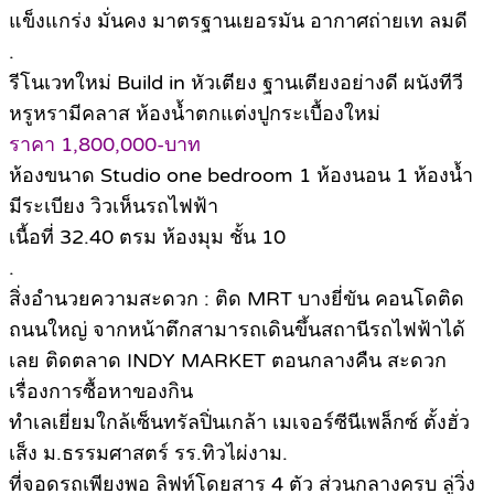
แข็งแกร่ง มั่นคง มาตรฐานเยอรมัน อากาศถ่ายเท ลมดี
.
รีโนเวทใหม่ Build in หัวเตียง ฐานเตียงอย่างดี ผนังทีวี
หรูหรามีคลาส ห้องน้ำตกแต่งปูกระเบื้องใหม่
ราคา 1,800,000-บาท
ห้องขนาด Studio one bedroom 1 ห้องนอน 1 ห้องน้ำ
มีระเบียง วิวเห็นรถไฟฟ้า
เนื้อที่ 32.40 ตรม ห้องมุม ชั้น 10
.
สิ่งอำนวยความสะดวก : ติด MRT บางยี่ขัน คอนโดติด
ถนนใหญ่ จากหน้าตึกสามารถเดินขึ้นสถานีรถไฟฟ้าได้
เลย ติดตลาด INDY MARKET ตอนกลางคืน สะดวก
เรื่องการซื้อหาของกิน
ทำเลเยี่ยมใกล้เซ็นทรัลปิ่นเกล้า เมเจอร์ซีนีเพล็กซ์ ตั้งฮั่ว
เส็ง ม.ธรรมศาสตร์ รร.ทิวไผ่งาม.
ที่จอดรถเพียงพอ ลิฟท์โดยสาร 4 ตัว ส่วนกลางครบ ลู่วิ่ง