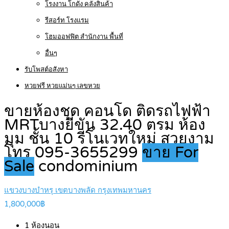
โรงงาน โกดัง คลังสินค้า
รีสอร์ท โรงแรม
โฮมออฟฟิต สำนักงาน พื้นที่
อื่นๆ
รับโพสต์อสังหา
หวยฟรี หวยแม่นๆ เลขหวย
ขายห้องชุด คอนโด ติดรถไฟฟ้า
MRTบางยี่ขัน 32.40 ตรม ห้อง
มุม ชั้น 10 รีโนเวทใหม่ สวยงาม
โทร 095-3655299
ขาย For
Sale
condominium
แขวงบางบำหรุ เขตบางพลัด กรุงเทพมหานคร
1,800,000฿
1
ห้องนอน