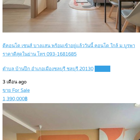
ดีคอนโด เซนส์ บางแสน พร้อมเข้าอยู่แล้ววันนี้ คอนโด ใกล้ ม.บูรพา
ราคาดีสุดในย่าน โทร 093-1681685
ตำบล บ้านปึก อำเภอเมืองชลบุรี ชลบุรี 20130
Details
3 เดือน ago
ขาย For Sale
1,390,000฿