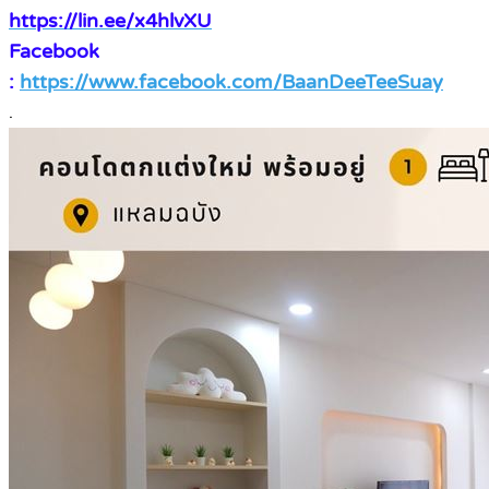
https://lin.ee/x4hlvXU
Facebook
:
https://www.facebook.com/BaanDeeTeeSuay
.