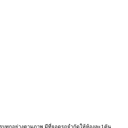
ห้ครบทุกอย่างตามภาพ มีที่จอดรถจำกัดให้ห้องละ1คัน