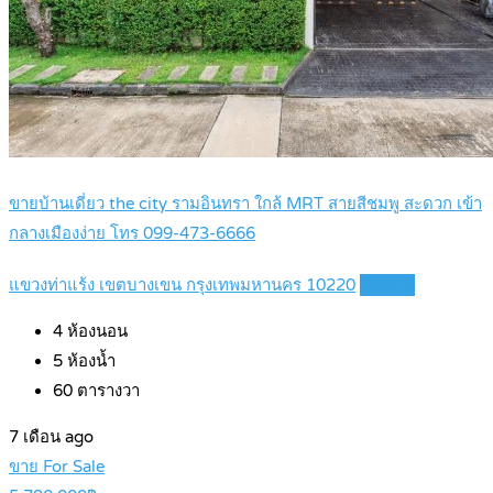
ขายบ้านเดี่ยว the city รามอินทรา ใกล้ MRT สายสีชมพู สะดวก เข้า
กลางเมืองง่าย โทร 099-473-6666
แขวงท่าแร้ง เขตบางเขน กรุงเทพมหานคร 10220
Details
4
ห้องนอน
5
ห้องน้ำ
60
ตารางวา
7 เดือน ago
ขาย For Sale