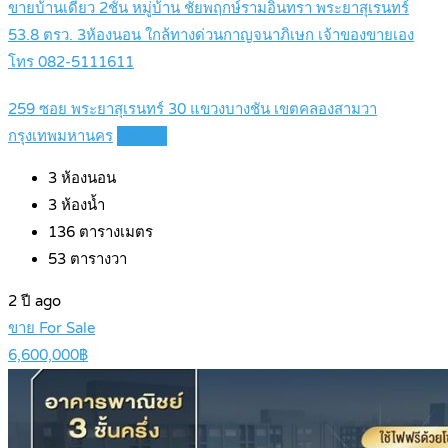
ขายบ้านเดี่ยว 2ชั้น หมู่บ้าน ชัยพฤกษ์รามอินทรา พระยาสุเรนทร์
53.8 ตรว. 3ห้องนอน ใกล้ทางด่วนกาญจนาภิเษก เจ้าของขายเอง
โทร 082-5111611
259 ซอย พระยาสุเรนทร์ 30 แขวงบางชัน เขตคลองสามวา
กรุงเทพมหานคร
Details
3
ห้องนอน
3
ห้องน้ำ
136
ตารางเมตร
53
ตารางวา
2 ปี ago
ขาย For Sale
6,600,000฿