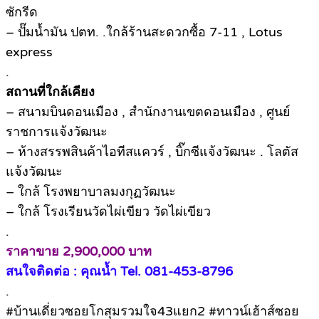
ซักรีด
– ปั๊มน้ำมัน ปตท. .ใกล้ร้านสะดวกซื้อ 7-11 , Lotus
express
.
สถานที่ใกล้เคียง
– สนามบินดอนเมือง , สำนักงานเขตดอนเมือง , ศูนย์
ราชการแจ้งวัฒนะ
– ห้างสรรพสินค้าไอทีสแควร์ , บิ๊กซีแจ้งวัฒนะ . โลตัส
แจ้งวัฒนะ
– ใกล้ โรงพยาบาลมงกุฏวัฒนะ
– ใกล้ โรงเรียนวัดไผ่เขียว วัดไผ่เขียว
.
ราคาขาย 2,900,000 บาท
สนใจติดต่อ : คุณน้ำ Tel. 081-453-8796
.
#บ้านเดี่ยวซอยโกสุมรวมใจ43แยก2 #ทาวน์เฮ้าส์ซอย