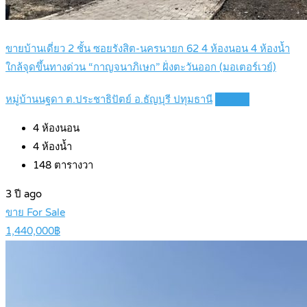
ขายบ้านเดี่ยว 2 ชั้น ซอยรังสิต-นครนายก 62 4 ห้องนอน 4 ห้องน้ำ
ใกล้จุดขึ้นทางด่วน “กาญจนาภิเษก” ฝั่งตะวันออก (มอเตอร์เวย์)
หมู่บ้านนฐดา ต.ประชาธิปัตย์ อ.ธัญบุรี ปทุมธานี
Details
4
ห้องนอน
4
ห้องน้ำ
148
ตารางวา
3 ปี ago
ขาย For Sale
1,440,000฿