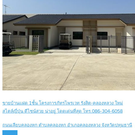
ขายบ้านแฝด 1ชั้น โครงการภัทรไพรเวท รังสิต-คลองหลวง ใหม่
สไตล์ญี่ปุ่น ดีไซน์สวย น่าอยู่ โดดเด่นที่สุด โทร.086-304-6058
ถนนเลียบคลองหก ตำบลคลองหก อำเภอคลองหลวง จังหวัดปทุมธานี
Details