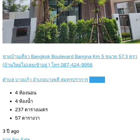
ขายบ้านเดี่ยว Bangkok Boulevard Bangna Km.5 ขนาด 57.3 ตรว
(บ้านใหม่ไม่เคยเข้าอยู่ ) โทร 087-424-9956
ตำบล บางแก้ว อำเภอบางพลี สมุทรปราการ
Details
4
ห้องนอน
4
ห้องน้ำ
237
ตารางเมตร
57
ตารางวา
3 ปี ago
ขาย For Sale