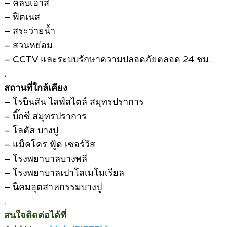
– คลับเฮาส์
– ฟิตเนส
– สระว่ายน้ำ
– สวนหย่อม
– CCTV และระบบรักษาความปลอดภัยตลอด 24 ชม.
.
สถานที่ใกล้เคียง
– โรบินสัน ไลฟ์สไตล์ สมุทรปราการ
– บิ๊กซี สมุทรปราการ
– โลตัส บางปู
– แม็คโคร ฟู้ด เซอร์วิส
– โรงพยาบาลบางพลี
– โรงพยาบาลเปาโลเมโมเรียล
– นิคมอุตสาหกรรมบางปู
.
สนใจติดต่อได้ที่