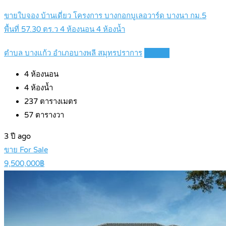
ขายใบจอง บ้านเดี่ยว โครงการ บางกอกบูเลอวาร์ด บางนา กม.5
พื้นที่ 57.30 ตร.ว 4 ห้องนอน 4 ห้องน้ำ
ตำบล บางแก้ว อำเภอบางพลี สมุทรปราการ
Details
4
ห้องนอน
4
ห้องน้ำ
237
ตารางเมตร
57
ตารางวา
3 ปี ago
ขาย For Sale
9,500,000฿