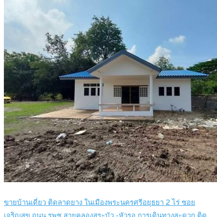
ขายบ้านเดี่ยว ติดลาดยาง ในเมืองพระนครศรีอยุธยา 2 ไร่ ซอย
เจริญสุข ถนน รพช.สายคลองสระบัว -หัวรอ การเดินทางสะดวก ติด