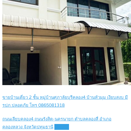
ขายบ้านเดี่ยว 2 ชั้น หมู่บ้านศุภาลัยบุรีคลอง4 บ้านหัวมุม เงียบสงบ มี
รปภ.ปลอดภัย โทร 0865081318
ถนนเลียบคลอง4 ถนนรังสิต-นครนายก ตำบลคลองสี่ อำเภอ
คลองหลวง จังหวัดปทุมธานี
Details