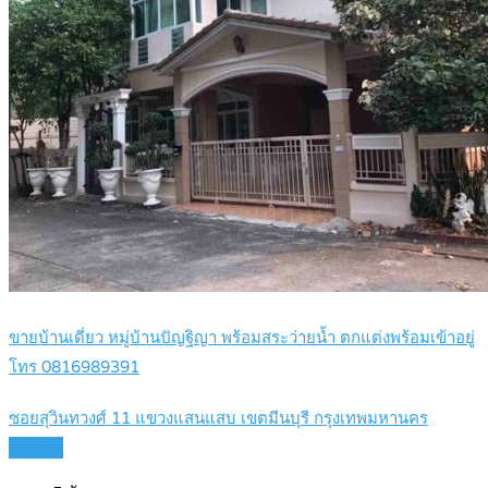
ขายบ้านเดี่ยว หมู่บ้านปัญฐิญา พร้อมสระว่ายน้ำ ตกแต่งพร้อมเข้าอยู่
โทร 0816989391
ซอยสุวินทวงศ์ 11 แขวงแสนแสบ เขตมีนบุรี กรุงเทพมหานคร
Details