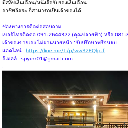
มีสลิปเงินเดือน/หนังสือรับรองเงินเดือน
อาชีพอิสระ ก็สามารถเป็นเจ้าของได้
.
ช่องทางการติดต่อสอบถาม
เบอร์โทรติดต่อ 091-2644322 (คุณปลายฟ้า) หรือ 081-
เจ้าของขายเอง ไม่ผ่านนายหน้า *รับปรึกษาฟรีจนจบ
แอดไลน์ :
https://line.me/ti/p/ww32FQlpJf
อีเมลล์ : spyerr01@gmail.com
.