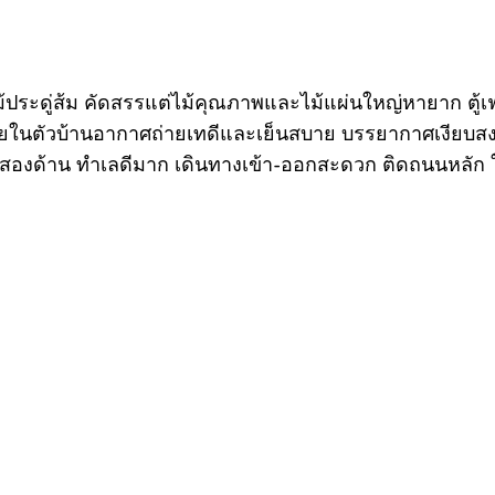
ะไม้ประดู่ส้ม คัดสรรแต่ไม้คุณภาพและไม้แผ่นใหญ่หายาก ตู
้ภายในตัวบ้านอากาศถ่ายเทดีและเย็นสบาย บรรยากาศเงียบส
ั้งสองด้าน ทำเลดีมาก เดินทางเข้า-ออกสะดวก ติดถนนหลัก