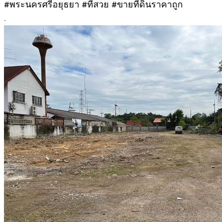
#พระนครศรีอยุธยา #ที่สวย #ขายที่ดินราคาถูก
.