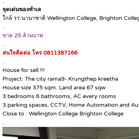
.
จุดเด่นของทำเล
ใกล้ รร.นานาชาติ Wellington College, Brighton Colleg
.
ขาย 25 ล้านบาท
.
สนใจติดต่อ โทร 0811387166
.
House for sell !!!
Project: The city rama9- Krungthep kreetha
House size 375 sqm. Land area 67 sqw
3 bedrooms 6 bathrooms, AC every rooms
3 parking spaces, CCTV, Home Automation and Aut
Close to : Wellington College Brighton College
.