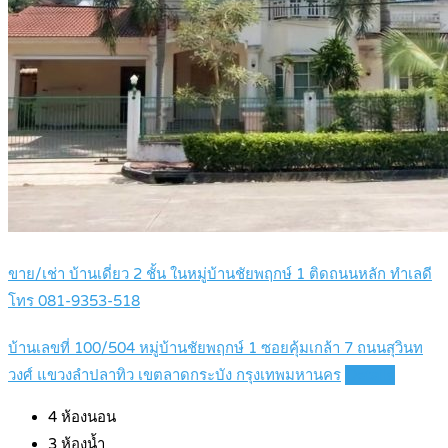
ขาย/เช่า บ้านเดี่ยว 2 ชั้น ในหมู่บ้านชัยพฤกษ์ 1 ติดถนนหลัก ทำเลดี
โทร 081-9353-518
บ้านเลขที่ 100/504 หมู่บ้านชัยพฤกษ์ 1 ซอยคุ้มเกล้า 7 ถนนสุวินท
วงศ์ แขวงลำปลาทิว เขตลาดกระบัง กรุงเทพมหานคร
Details
4
ห้องนอน
3
ห้องน้ำ