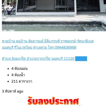
ขายบ้าน หมู่บ้าน ลัดดารมย์ อิลิแกรนช์ ราชพฤกษ์-รัตนาธิเบศ
นนทบุรี รีโนเวทใหม่ ทำเลสวย โทร 0944836998
ตำบล อ้อมเกร็ด อำเภอปากเกร็ด นนทบุรี 11120
Details
4
ห้องนอน
4
ห้องน้ำ
211
ตารางวา
3 สัปดาห์ ago