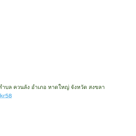
) ตำบล ควนลัง อำเภอ หาดใหญ่ จังหวัด สงขลา
kr58