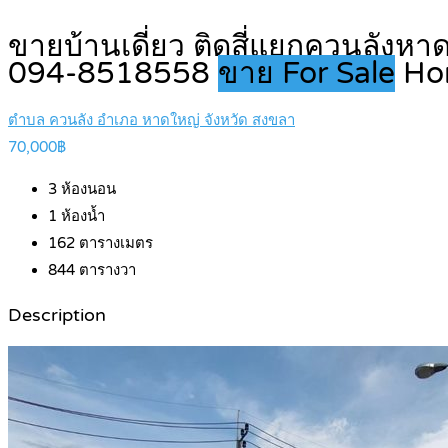
ขายบ้านเดี่ยว ติดสี่แยกควนลังห
094-8518558
ขาย For Sale
Ho
ตำบล ควนลัง อำเภอ หาดใหญ่ จังหวัด สงขลา
70,000฿
3
ห้องนอน
1
ห้องน้ำ
162
ตารางเมตร
844
ตารางวา
Description