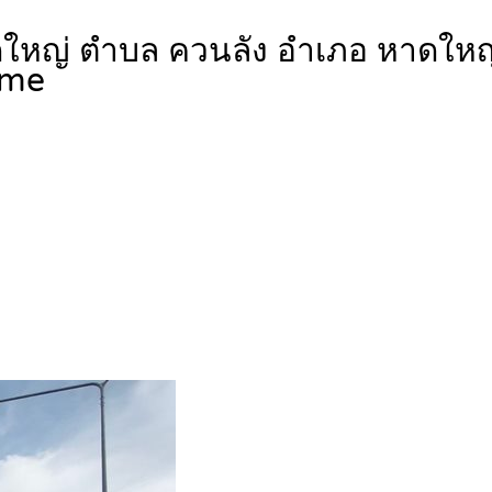
าดใหญ่ ตำบล ควนลัง อำเภอ หาดใหญ
me