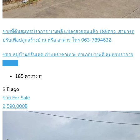
ขายที่ดินสมุทรปราการ บางพลี แปลงสวยถมแล้ว 185ตรว. สามารถ
ปรับเพื่อปลูกสร้างบ้าน หรือ อาคาร โทร 063-7894632
ซอย หมู่บ้านกรีนเลค ตำบลราชาเทวะ อำเภอบางพลี สมุทรปราการ
Details
185
ตารางวา
2 ปี ago
ขาย For Sale
2,590,000฿