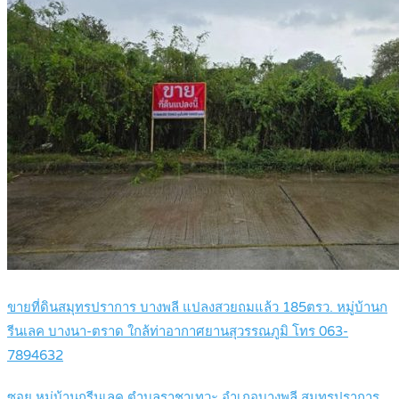
ขายที่ดินสมุทรปราการ บางพลี แปลงสวยถมแล้ว 185ตรว. หมู่บ้านก
รีนเลค บางนา-ตราด ใกล้ท่าอากาศยานสุวรรณภูมิ โทร 063-
7894632
ซอย หมู่บ้านกรีนเลค ตำบลราชาเทวะ อำเภอบางพลี สมุทรปราการ