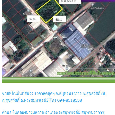
ขายที่ดินพื้นที่สีม่วง ราคาลดสุดๆ จ.สมุทรปราการ ซ.สุขสวัสดิ์78
ถ.สุขสวัสดิ์ อ.พระสมุทรเจดีย์ โทร 094-8518558
ตำบล ในคลองบางปลากด อำเภอพระสมุทรเจดีย์ สมุทรปราการ