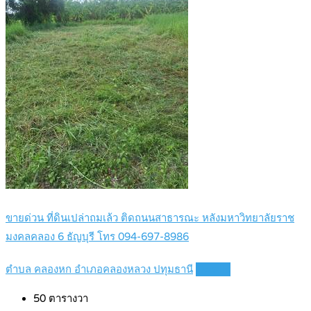
ขายด่วน ที่ดินเปล่าถมเล้ว ติดถนนสาธารณะ หลังมหาวิทยาลัยราช
มงคลคลอง 6 ธัญบุรี โทร 094-697-8986
ตำบล คลองหก อำเภอคลองหลวง ปทุมธานี
Details
50
ตารางวา