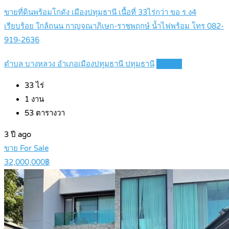
ขายที่ดินพร้อมโกดัง เมืองปทุมธานี เนื้อที่ 33ไร่กว่า ขอ ร.ง4
เรียบร้อย ใกล้ถนน กาญจณาภิเษก-ราชพฤกษ์ น้ำไฟพร้อม โทร 082-
919-2636
ตำบล บางหลวง อำเภอเมืองปทุมธานี ปทุมธานี
Details
33
ไร่
1
งาน
53
ตารางวา
3 ปี ago
ขาย For Sale
32,000,000฿