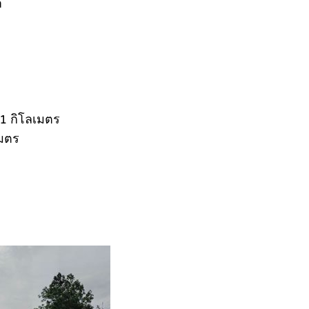
า
 1 กิโลเมตร
เมตร