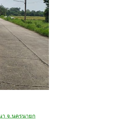
้านนา จ.นครนายก