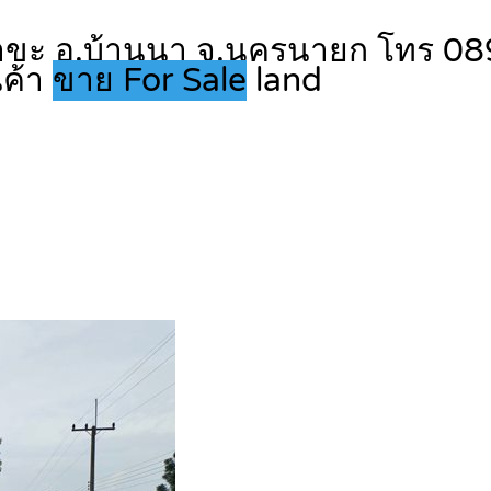
ต.ป่าขะ อ.บ้านนา จ.นครนายก โทร 0
นค้า
ขาย For Sale
land