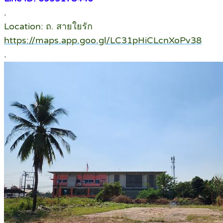
.
Location: ถ. สายใยรัก
https://maps.app.goo.gl/LC31pHiCLcnXoPv38
.