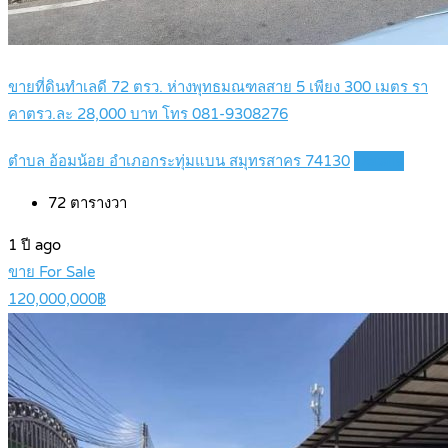
ขายที่ดินทำเลดี 72 ตรว. ห่างพุทธมณฑลสาย 5 เพียง 300 เมตร รา
คาตรว.ละ 28,000 บาท โทร 081-9308276
ตำบล อ้อมน้อย อำเภอกระทุ่มแบน สมุทรสาคร 74130
Details
72
ตารางวา
1 ปี ago
ขาย For Sale
120,000,000฿