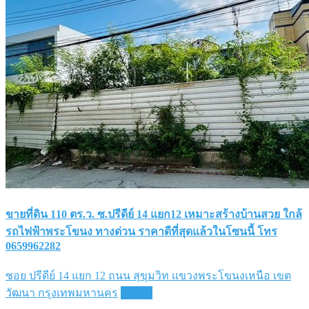
ขายที่ดิน 110 ตร.ว. ซ.ปรีดีย์ 14 แยก12 เหมาะสร้างบ้านสวย ใกล้
รถไฟฟ้าพระโขนง ทางด่วน ราคาดีที่สุดแล้วในโซนนี้ โทร
0659962282
ซอย ปรีดีย์ 14 แยก 12 ถนน สุขุมวิท แขวงพระโขนงเหนือ เขต
วัฒนา กรุงเทพมหานคร
Details