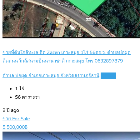
ขายที่ดินใกล้ทะเล ติด Zazen เกาะสมุย 1ไร่ 56ตร.ว. ตำบลบ่อผุด
ติดถนน ใกล้สนามบินนานาชาติ เกาะสมุย โทร 0632897879
ตำบล บ่อผุด อำเภอเกาะสมุย จังหวัดสุราษฎร์ธานี
Details
1
ไร่
56
ตารางวา
2 ปี ago
ขาย For Sale
5,500,000฿