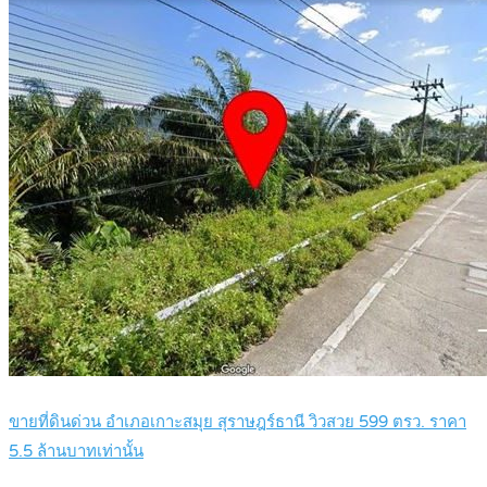
ขายที่ดินด่วน อำเภอเกาะสมุย สุราษฎร์ธานี วิวสวย 599 ตรว. ราคา
5.5 ล้านบาทเท่านั้น