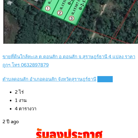
ขายที่ดินใกล้ทะเล ต.ดอนสัก อ.ดอนสัก จ.สุราษฎร์ธานี 4 แปลง ราคา
ถูกๆ โทร 0632897879
ตำบลดอนสัก อำเภอดอนสัก จังหวัดสุราษฎร์ธานี
Details
2
ไร่
1
งาน
4
ตารางวา
2 ปี ago