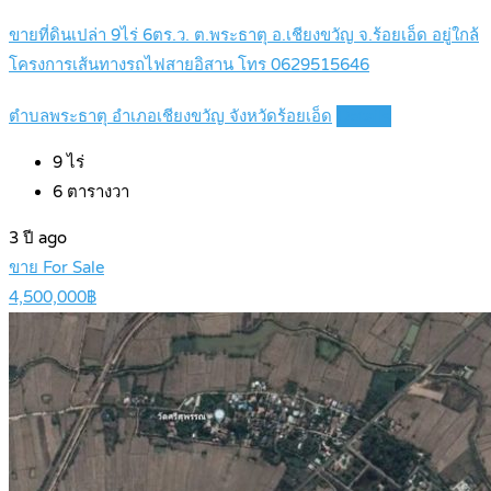
ขายที่ดินเปล่า 9ไร่ 6ตร.ว. ต.พระธาตุ อ.เชียงขวัญ จ.ร้อยเอ็ด อยู่ใกล้
โครงการเส้นทางรถไฟสายอิสาน โทร 0629515646
ตำบลพระธาตุ อำเภอเชียงขวัญ จังหวัดร้อยเอ็ด
Details
9
ไร่
6
ตารางวา
3 ปี ago
ขาย For Sale
4,500,000฿