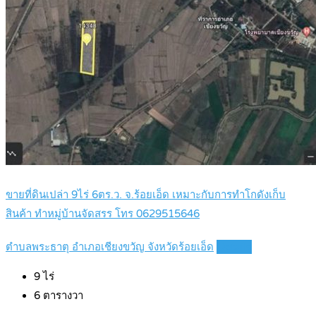
ขายที่ดินเปล่า 9ไร่ 6ตร.ว. จ.ร้อยเอ็ด เหมาะกับการทำโกดังเก็บ
สินค้า ทำหมู่บ้านจัดสรร โทร 0629515646
ตำบลพระธาตุ อำเภอเชียงขวัญ จังหวัดร้อยเอ็ด
Details
9
ไร่
6
ตารางวา