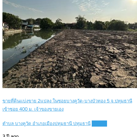
ขายที่ดินแบ่งขาย 2แปลง ในซอยบางคูวัด-บางบัวทอง 5 จ.ปทุมธานี
เข้าซอย 400 ม. เจ้าของขายเอง
ตำบล บางคูวัด อำเภอเมืองปทุมธานี ปทุมธานี
Details
3 ปี ago