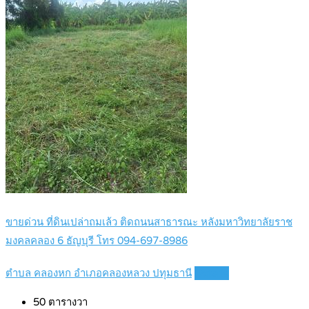
ขายด่วน ที่ดินเปล่าถมเล้ว ติดถนนสาธารณะ หลังมหาวิทยาลัยราช
มงคลคลอง 6 ธัญบุรี โทร 094-697-8986
ตำบล คลองหก อำเภอคลองหลวง ปทุมธานี
Details
50
ตารางวา